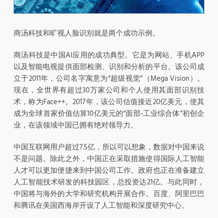
商汤科技和旷视人脸识别就是两个成功示例。
商汤科技是中国AI应用的成功典型。它是为网站、手机APP
以及智能电视提供面部检测、识别和分析的平台。该公司成
立于2011年，公司名字寓意为“超级视觉”（Mega Vision）。
现在，全世界有超过30万家公司和个人使用其面部识别技
术，称为Face++。2017年，该公司估值接近20亿美元，使其
成为全球首家价值估算10亿美元的“面部-工业综合体”初创企
业，在该领域中国已拥有绝对领导力。
中国互联网用户超过7.5亿，所以可以想象，数据对中国来说
不是问题。除此之外，中国正在采取措施使得国际人工智能
人才可以更加便捷来到中国公司工作。政府也正在准备建立
人工智能技术研发的科技园区，总投资达21亿。与此同时，
中国将与海外的大学和研究机构开展合作。百度、阿里巴巴
和腾讯在美国西海岸开设了人工智能和深度研究中心。