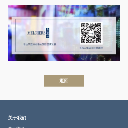
返回
关于我们