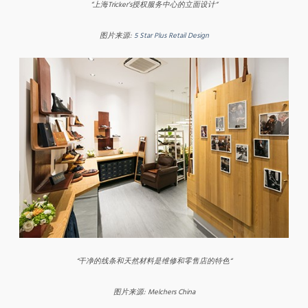
“
上海
Tricker
’
s
授权服务中心的立面设计
“
图片来源
:
5 Star Plus Retail Design
“
干净的线条和天然材料是维修和零售店的特色
“
图片来源
: Melchers China