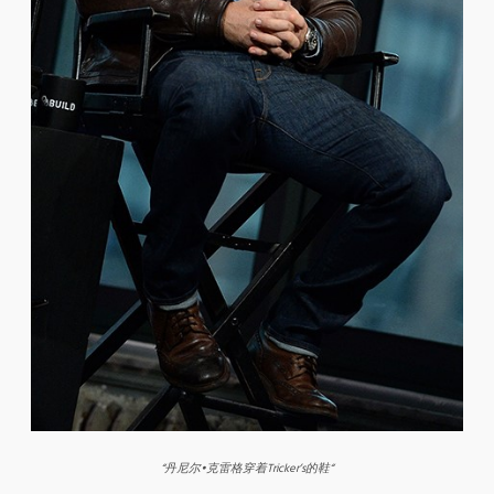
“
丹尼尔
•
克雷格穿着
Tricker
’
s
的鞋
“