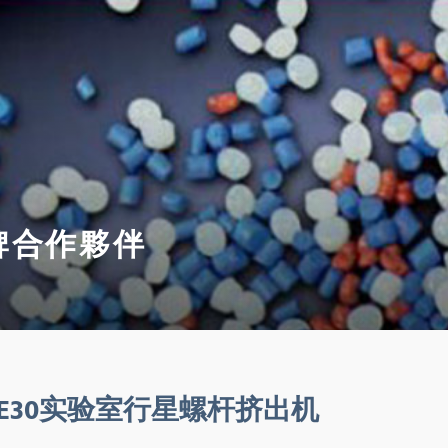
牌合作夥伴
WE30实验室行星螺杆挤出机