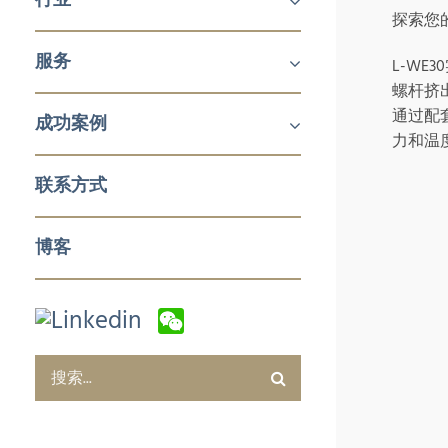
探索您
机械及工业产品
医疗
消费品
服务
铝挤压与加工
航空
建筑产品
能源与发电
化工及石化
食品技术
新能源
石油与天然气
日化用品包装
制药
塑料和橡胶加工与实验室设备
冬季运动
L-W
螺杆挤
企业对企业(B2B)
企业对消费者 (B2C)
企业服务
通过配
成功案例
力和温
销售与市场
零售与批发
电子商务及数字化营销
售后服务及培训
采购及质量管控
企业服务
联系方式
博客