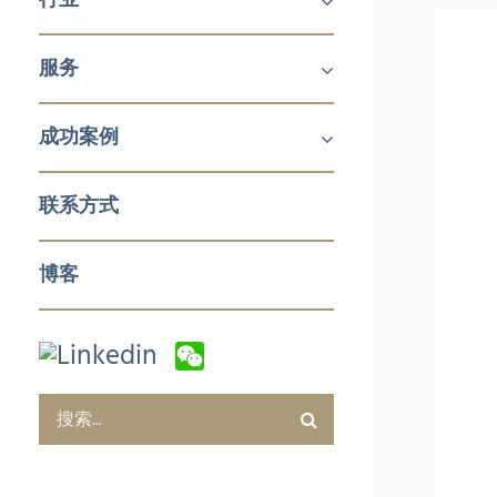
机械及工业产品
医疗
消费品
服务
铝挤压与加工
航空
建筑产品
能源与发电
化工及石化
食品技术
新能源
石油与天然气
日化用品包装
制药
塑料和橡胶加工与实验室设备
冬季运动
企业对企业(B2B)
企业对消费者 (B2C)
企业服务
成功案例
销售与市场
零售与批发
电子商务及数字化营销
售后服务及培训
采购及质量管控
企业服务
联系方式
博客