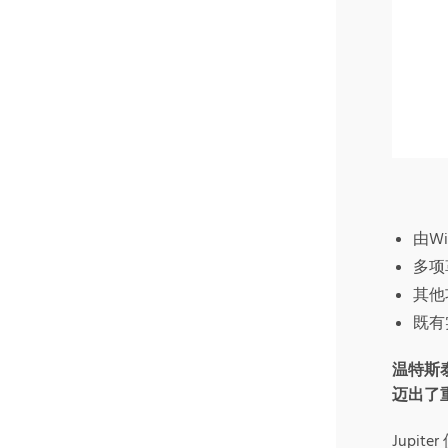
由W
多项
其他
既有
温特斯
迈出了
Jupi