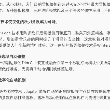
案。从小规模、入门级的雪板修护到超过70副/小时的最大雪板修复
益。五种修板模块、三种进给模式以及三个等级的修护应用，不
e
技术使变化的板刃角度成为可能
。
V-Edge 技术用陶瓷盘打磨雪板侧刃和底刃，整条刃角度精准
起。增加滑雪乐趣的同时提升了滑雪的安全性，这意味着对滑
ter 提供给人们全新的滑行体验。这一创新的板刃修整技术是Winterst
t
边墙自动修整
于切削边墙的Trim Cut 装置被融合在第一个砂轮打磨模块中
磨做好准备。无需再手动地切削或修整边墙。
数字化自动识别
代化的技术，Jupiter 能够自动的识别雪板并与存储在数据库中
的参数自动打磨雪板。雪板自动识别的优点体现在无需进行耗时
。