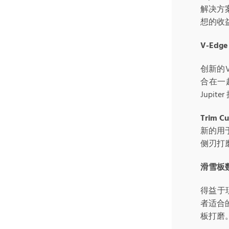
解决方
想的收
V-Edg
创新的
合在一
Jupi
Trim Cu
新的用
侧刃打
滑雪板
得益于现
者适合
板打磨